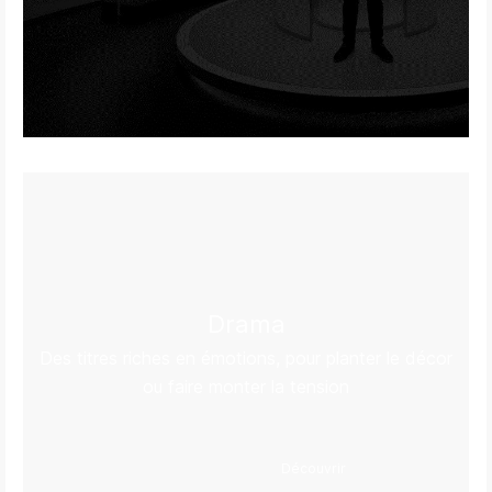
Drama
Des titres riches en émotions, pour planter le décor
ou faire monter la tension
Découvrir