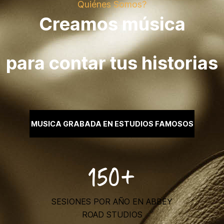
Quiénes Somos?
Creamos música
para contar tus historias
MUSICA GRABADA EN ESTUDIOS FAMOSOS
150+
SESIONES POR AÑO EN ABBEY
ROAD STUDIOS