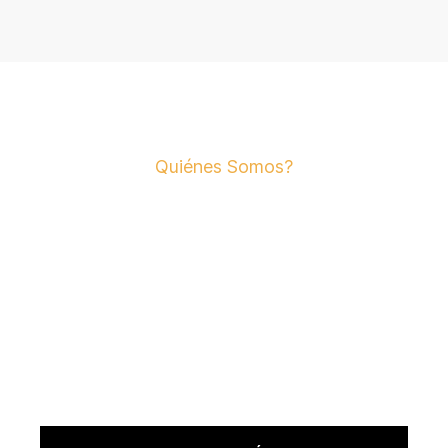
Quiénes Somos?
Creamos música
para contar tus
historias