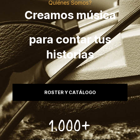
Quiénes Somos?
Creamos música
para contar tus
historias
ROSTER Y CATÁLOGO
1.000+